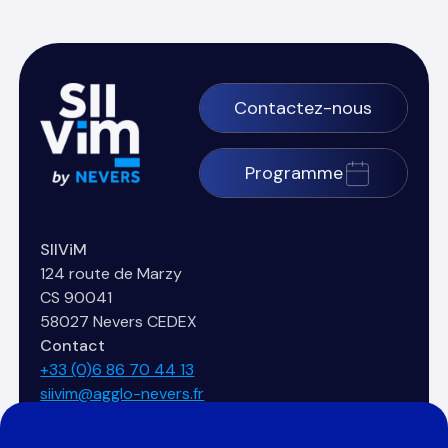
Contactez-nous
Programme
SIIViM
124 route de Marzy
CS 90041
58027 Nevers CEDEX
Contact
+33 (0)6 86 70 44 13
siivim@agglo-nevers.fr