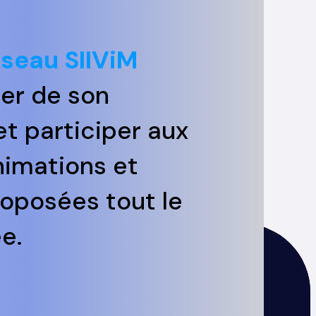
éseau SIIViM
ier de son
t participer aux
nimations et
roposées tout le
e.