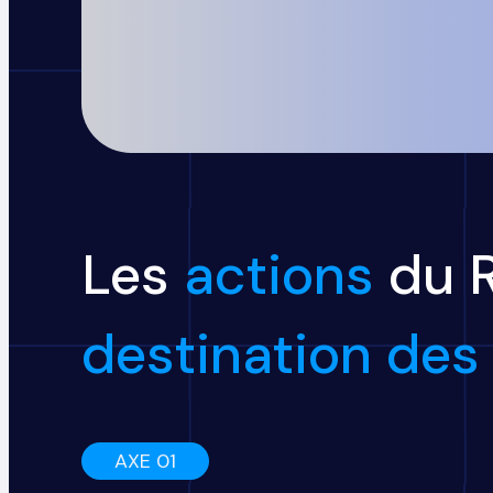
Les
actions
du R
destination des 
AXE 01