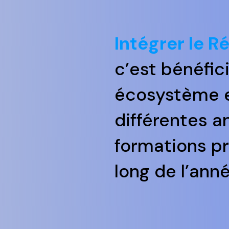
Intégrer le R
c’est bénéfic
écosystème e
différentes a
formations p
long de l’anné