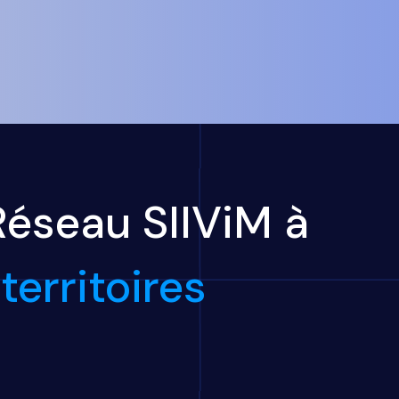
éseau SIIViM à
territoires