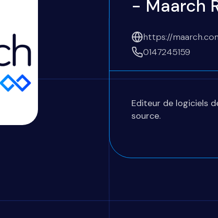
- Maarch 
https://maarch.co
0147245159
Editeur de logiciels 
source.