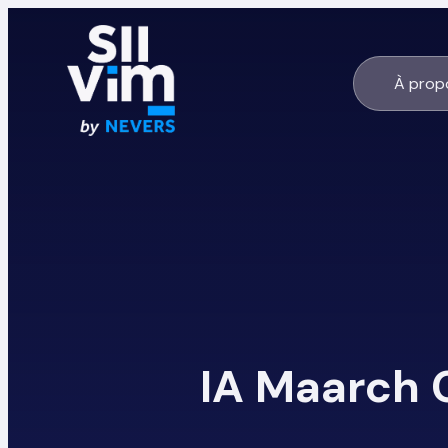
À prop
IA Maarch 