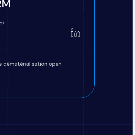
RM
m/
de dématérialisation open