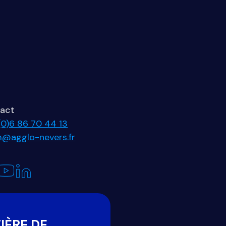
act
(0)6 86 70 44 13
im@agglo-nevers.fr
IÈRE DE