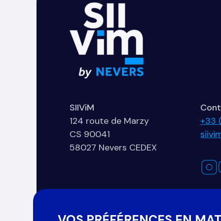
SIIViM
Cont
124 route de Marzy
+33 
CS 90041
siiv
58027 Nevers CEDEX
Organisé par :
VOS PRÉFÉRENCES EN MAT