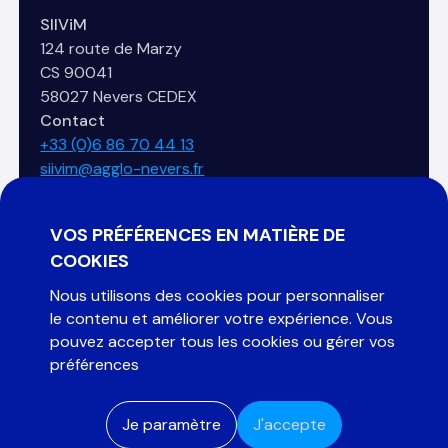
SIIViM
124 route de Marzy
CS 90041
58027 Nevers CEDEX
Contact
+33 (0)6 86 70 44 13
siivim@agglo-nevers.fr
VOS PRÉFÉRENCES EN MATIÈRE DE
COOKIES
Nous utilisons des cookies pour personnaliser
Organisé par :
le contenu et améliorer votre expérience. Vous
pouvez accepter tous les cookies ou gérer vos
préférences
Je paramètre
J'accepte