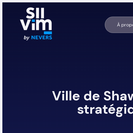
À prop
Ville de Sha
stratégi