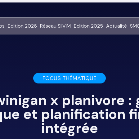
os
Edition 2026
Réseau SIIViM
Edition 2025
Actualité
SMC
FOCUS THÉMATIQUE
winigan x planivore 
que et planification f
intégrée