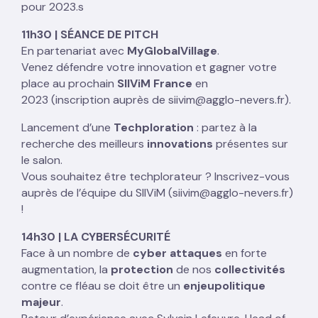
pour 2023.s
11h30 |
SÉANCE DE PITCH
En partenariat avec
MyGlobalVillage
.
Venez défendre votre innovation et gagner votre
place au prochain
SIIViM France
en
2023 (inscription auprès de siivim@agglo-nevers.fr).
Lancement d’une
Techploration
: partez à la
recherche des meilleurs
innovations
présentes sur
le salon.
Vous souhaitez être techplorateur ? Inscrivez-vous
auprès de l’équipe du SIIViM (siivim@agglo-nevers.fr)
!
14h30 | LA CYBERSÉCURITÉ
Face à un nombre de
cyber attaques
en forte
augmentation, la
protection
de nos
collectivités
contre ce fléau se doit être un
enjeu
politique
majeur
.